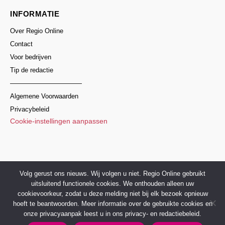
INFORMATIE
Over Regio Online
Contact
Voor bedrijven
Tip de redactie
———————————
Algemene Voorwaarden
Privacybeleid
Cookie-instellingen aanpassen
© 2017–2026 Regio Online Nederland
Volg gerust ons nieuws. Wij volgen u niet. Regio Online gebruikt
uitsluitend functionele cookies. We onthouden alleen uw
cookievoorkeur, zodat u deze melding niet bij elk bezoek opnieuw
hoeft te beantwoorden. Meer informatie over de gebruikte cookies en
onze privacyaanpak leest u in ons privacy- en redactiebeleid.