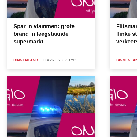
Spar in vlammen: grote
Flitsma
brand in leegstaande
flinke s
supermarkt
verkeer
BINNENLAND
11 APRIL 2017 07:05
BINNENLA