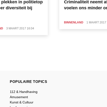
 plekken in politietop
Criminaliteit neemt a
r diversiteit bij
voelen ons minder on
BINNENLAND
1 MAART 2017 
ND
3 MAART 2017 16:04
POPULAIRE TOPICS
112 & Handhaving
Amusement
Kunst & Cultuur