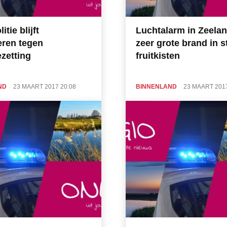
itie blijft
Luchtalarm in Zeela
eren tegen
zeer grote brand in s
zetting
fruitkisten
ND
23 MAART 2017 20:08
BINNENLAND
23 MAART 2017