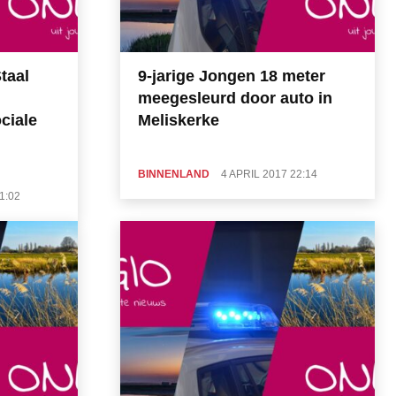
taal
9-jarige Jongen 18 meter
meegesleurd door auto in
ciale
Meliskerke
BINNENLAND
4 APRIL 2017 22:14
1:02