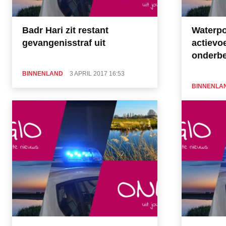
Badr Hari zit restant
Waterpol
gevangenisstraf uit
actievo
onderbe
BINNENLAND
3 APRIL 2017 16:53
BINNENLA