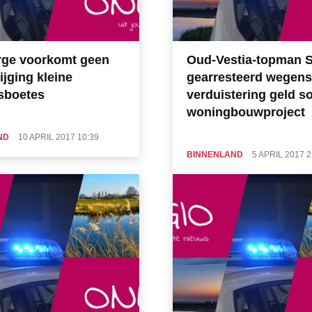
rge voorkomt geen
Oud-Vestia-topman S
tijging kleine
gearresteerd wegens
sboetes
verduistering geld so
woningbouwproject
ND
10 APRIL 2017 10:39
BINNENLAND
5 APRIL 2017 2