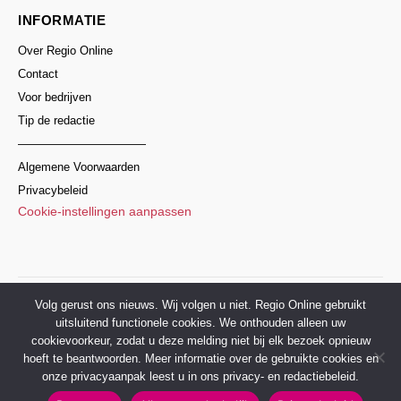
INFORMATIE
Over Regio Online
Contact
Voor bedrijven
Tip de redactie
———————————
Algemene Voorwaarden
Privacybeleid
Cookie-instellingen aanpassen
© 2017–2026 Regio Online Nederland
Volg gerust ons nieuws. Wij volgen u niet. Regio Online gebruikt
uitsluitend functionele cookies. We onthouden alleen uw
cookievoorkeur, zodat u deze melding niet bij elk bezoek opnieuw
hoeft te beantwoorden. Meer informatie over de gebruikte cookies en
onze privacyaanpak leest u in ons privacy- en redactiebeleid.