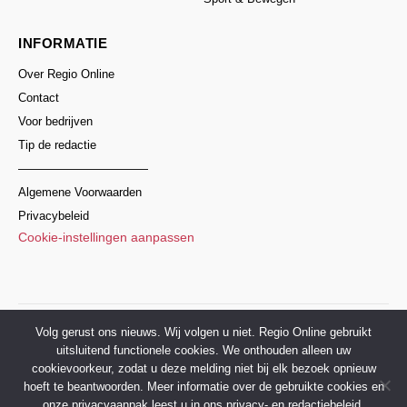
INFORMATIE
Over Regio Online
Contact
Voor bedrijven
Tip de redactie
———————————
Algemene Voorwaarden
Privacybeleid
Cookie-instellingen aanpassen
© 2017–2026 Regio Online Nederland
Volg gerust ons nieuws. Wij volgen u niet. Regio Online gebruikt
uitsluitend functionele cookies. We onthouden alleen uw
cookievoorkeur, zodat u deze melding niet bij elk bezoek opnieuw
hoeft te beantwoorden. Meer informatie over de gebruikte cookies en
onze privacyaanpak leest u in ons privacy- en redactiebeleid.