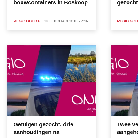
bouwcontainers in Boskoop
gezocht
REGIO GOUDA
28 FEBRUARI 2018 22:46
REGIO GO
Getuigen gezocht, drie
Twee ve
aanhoudingen na
aangeh