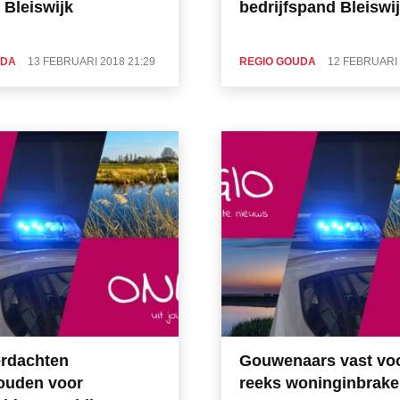
 Bleiswijk
bedrijfspand Bleiswi
UDA
13 FEBRUARI 2018 21:29
REGIO GOUDA
12 FEBRUARI 
rdachten
Gouwenaars vast voo
ouden voor
reeks woninginbrak