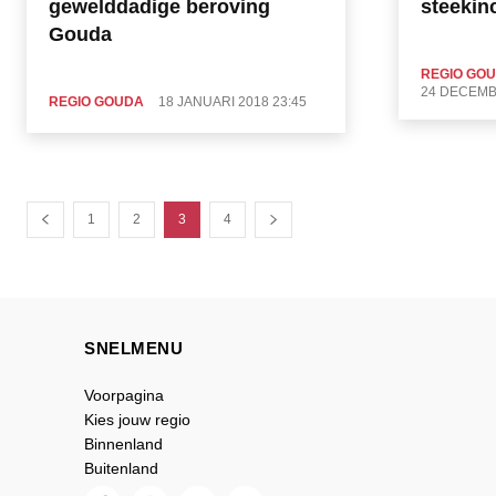
gewelddadige beroving
steekin
Gouda
REGIO GO
24 DECEMB
REGIO GOUDA
18 JANUARI 2018 23:45
1
2
3
4
SNELMENU
Voorpagina
Kies jouw regio
Binnenland
Buitenland