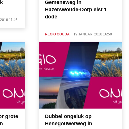
jk
Gemeneweg in
Hazerswoude-Dorp eist 1
dode
2018 11:46
REGIO GOUDA
19 JANUARI 2018 16:50
r grote
Dubbel ongeluk op
en
Henegouwerweg in