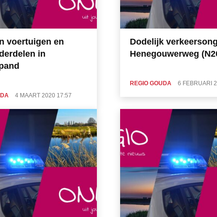
n voertuigen en
Dodelijk verkeerson
derdelen in
Henegouwerweg (N2
spand
REGIO GOUDA
6 FEBRUARI 2
UDA
4 MAART 2020 17:57