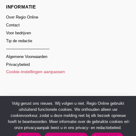
INFORMATIE
Over Regio Online
Contact
Voor bedrijven
Tip de redactie
———————————
Algemene Voorwaarden
Privacybeleid
Cookie-instellingen aanpassen
© 2017–2026 Regio Online Nederland
Volg gerust ons nieuws. Wij volgen u niet. Regio Online gebruikt
uitsluitend functionele cookies. We onthouden alleen uw
cookievoorkeur, zodat u deze melding niet bij elk bezoek opnieuw
hoeft te beantwoorden. Meer informatie over de gebruikte cookies en
onze privacyaanpak leest u in ons privacy- en redactiebeleid.