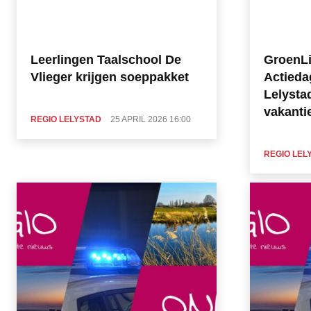
Leerlingen Taalschool De
GroenLi
Vlieger krijgen soeppakket
Actieda
Lelysta
vakanti
REGIO LELYSTAD
25 APRIL 2026 16:00
REGIO LEL