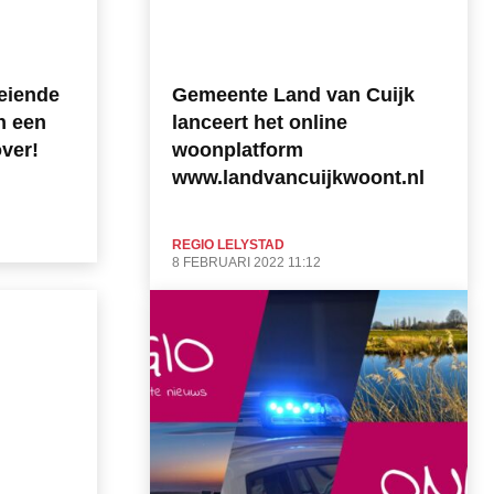
eiende
Gemeente Land van Cuijk
n een
lanceert het online
ver!
woonplatform
www.landvancuijkwoont.nl
REGIO LELYSTAD
8 FEBRUARI 2022 11:12