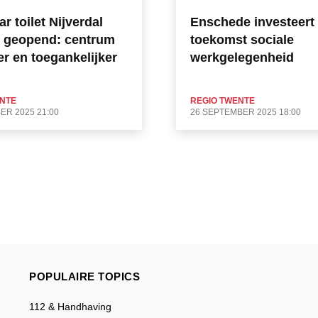
r toilet Nijverdal
Enschede investeert 
el geopend: centrum
toekomst sociale
er en toegankelijker
werkgelegenheid
ENTE
REGIO TWENTE
ER 2025 21:00
26 SEPTEMBER 2025 18:00
POPULAIRE TOPICS
112 & Handhaving