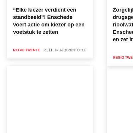
“Elke kiezer verdient een
Zorgeli
standbeeld”! Enschede
drugsge
voert actie om kiezer op een
rioolwa
voetstuk te zetten
Ensched
en zet 
REGIO TWENTE
21 FEBRUARI 2026 08:00
REGIO TW