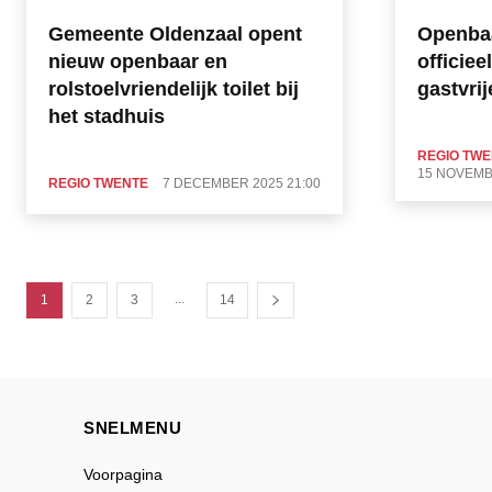
Gemeente Oldenzaal opent
Openbaa
nieuw openbaar en
officie
rolstoelvriendelijk toilet bij
gastvrij
het stadhuis
REGIO TW
15 NOVEMB
REGIO TWENTE
7 DECEMBER 2025 21:00
...
1
2
3
14
SNELMENU
Voorpagina