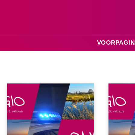
VOORPAGIN
Home
Regio Zierikzee