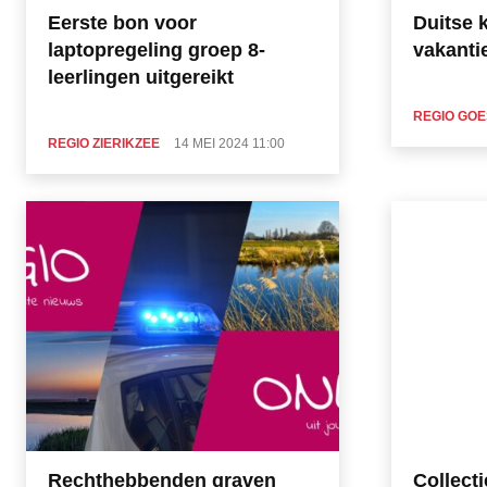
Eerste bon voor
Duitse 
laptopregeling groep 8-
vakanti
leerlingen uitgereikt
REGIO GOE
REGIO ZIERIKZEE
14 MEI 2024 11:00
Rechthebbenden graven
Collect