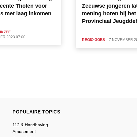
eente Tholen voor
Zeeuwse jongeren la
s met laag inkomen
mening horen bij het
Provinciaal Jeugdde
RIKZEE
ER 2023 07:00
REGIO GOES
7 NOVEMBER 20
POPULAIRE TOPICS
112 & Handhaving
Amusement