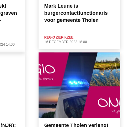
ekt
Mark Leune is
 graven
burgercontactfunctionaris
-
voor gemeente Tholen
REGIO ZIERIKZEE
16 DECEMBER 2023 18:00
024 14:00
 (NJR):
Gemeente Tholen verlengt