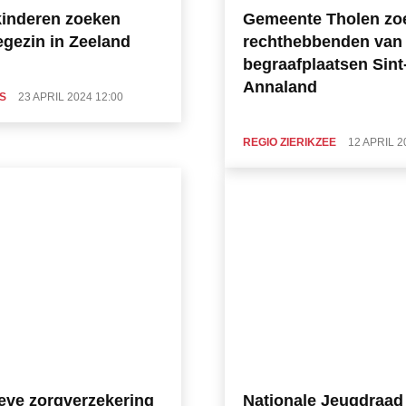
kinderen zoeken
Gemeente Tholen zo
egezin in Zeeland
rechthebbenden van
begraafplaatsen Sint
Annaland
S
23 APRIL 2024 12:00
REGIO ZIERIKZEE
12 APRIL 2
ieve zorgverzekering
Nationale Jeugdraad