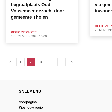
begraafplaats Oud-
via gem
Vossemeer gezocht door
inwoner
gemeente Tholen
REGIO ZIE
25 NOVEMB
REGIO ZIERIKZEE
1 DECEMBER 2023 10:00
...
1
2
3
5
SNELMENU
Voorpagina
Kies jouw regio