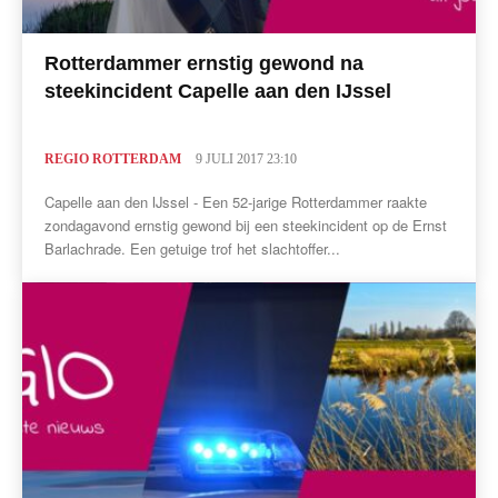
Rotterdammer ernstig gewond na
steekincident Capelle aan den IJssel
REGIO ROTTERDAM
9 JULI 2017 23:10
Capelle aan den IJssel - Een 52-jarige Rotterdammer raakte
zondagavond ernstig gewond bij een steekincident op de Ernst
Barlachrade. Een getuige trof het slachtoffer...