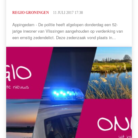
REGIO GRONINGEN
11 JULI 2017 17:38
Appingedam - De politie heeft afgelopen donderdag een 52-
jarige inwoner van Vlissingen aangehouden op verdenking van
een ernstig zedendelict. Deze zedenzaak vond plaats in...