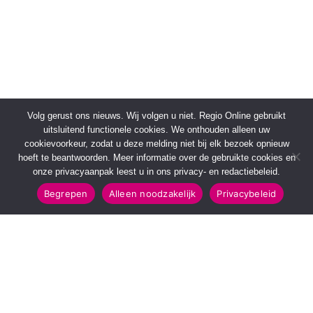
Volg gerust ons nieuws. Wij volgen u niet. Regio Online gebruikt
uitsluitend functionele cookies. We onthouden alleen uw
cookievoorkeur, zodat u deze melding niet bij elk bezoek opnieuw
hoeft te beantwoorden. Meer informatie over de gebruikte cookies en
onze privacyaanpak leest u in ons privacy- en redactiebeleid.
Begrepen
Alleen noodzakelijk
Privacybeleid
SNELMENU
POPULAIRE TOPICS
Voorpagina
112 & Handhaving