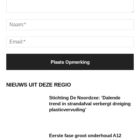
Opmerking:
Na
Ema
NIEUWS UIT DEZE REGIO
Stichting De Noordzee: ‘Dalende
trend in strandafval verbergt dreiging
plasticvervuiling’
Eerste fase groot onderhoud A12