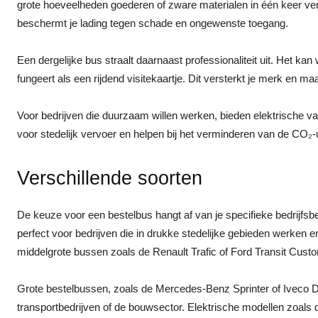
grote hoeveelheden goederen of zware materialen in één keer ver
beschermt je lading tegen schade en ongewenste toegang.
Een dergelijke bus straalt daarnaast professionaliteit uit. Het ka
fungeert als een rijdend visitekaartje. Dit versterkt je merk en maa
Voor bedrijven die duurzaam willen werken, bieden elektrische vari
voor stedelijk vervoer en helpen bij het verminderen van de CO₂-u
Verschillende soorten
De keuze voor een bestelbus hangt af van je specifieke bedrijf
perfect voor bedrijven die in drukke stedelijke gebieden werken e
middelgrote bussen zoals de Renault Trafic of Ford Transit Cust
Grote bestelbussen, zoals de Mercedes-Benz Sprinter of Iveco Da
transportbedrijven of de bouwsector. Elektrische modellen zoals