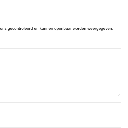
or ons gecontroleerd en kunnen openbaar worden weergegeven.
Naa
Ema