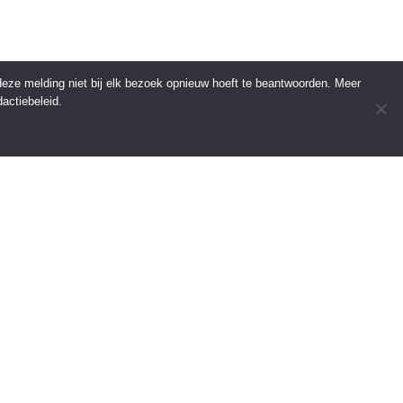
 deze melding niet bij elk bezoek opnieuw hoeft te beantwoorden. Meer
actiebeleid.
INFORMATIE
Over Regio Online