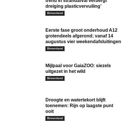
trend in strandafval verbergt
dreiging plasticvervuiling’
Binnenland
Eerste fase groot onderhoud A12
grotendeels afgerond; vanaf 14
augustus vier weekendafsluitingen
Binnenland
Mijlpaal voor GaiaZOO: siezels
uitgezet in het wild
Binnenland
Droogte en watertekort blijft
toenemen: Rijn op laagste punt
ooit
Binnenland