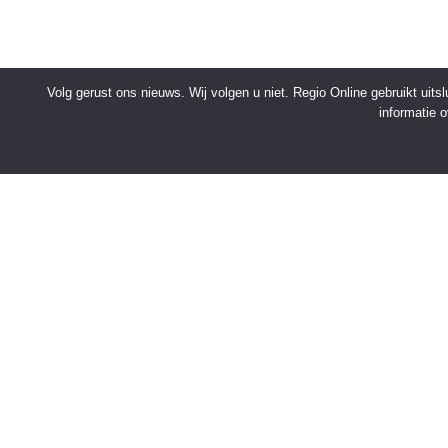
Volg gerust ons nieuws. Wij volgen u niet. Regio Online gebruikt uit
informatie 
SNELMENU
Voorpagina