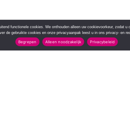
sluitend functionele cookies. We onthouden alleen uw cookievoorkeur, zodat u
over de gebruikte cookies en onze privacyaanpak leest u in ons privacy- en red
Begrepen
Alleen noodzakelijk
Privacybeleid
POPULAIRE TOPICS
112 & Handhaving