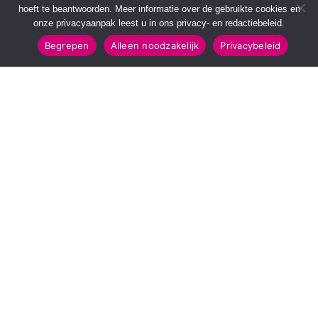
hoeft te beantwoorden. Meer informatie over de gebruikte cookies en
onze privacyaanpak leest u in ons privacy- en redactiebeleid.
Begrepen
Alleen noodzakelijk
Privacybeleid
SNELMENU
POPULAIRE TOPICS
Voorpagina
112 & Handhaving
Kies jouw regio
Amusement
Binnenland
Kunst & Cultuur
Buitenland
Leefomgeving
Mens & Maatschappij
Recreatie
Sport & Bewegen
INFORMATIE