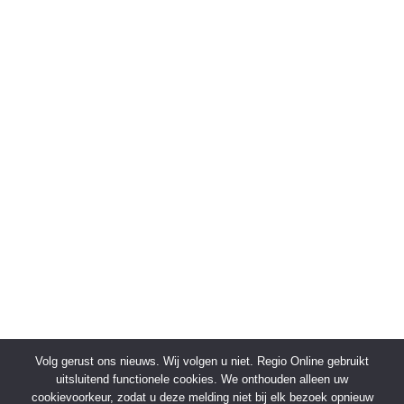
Volg gerust ons nieuws. Wij volgen u niet. Regio Online gebruikt
uitsluitend functionele cookies. We onthouden alleen uw
cookievoorkeur, zodat u deze melding niet bij elk bezoek opnieuw