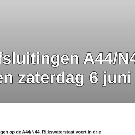
fsluitingen A44/N
en zaterdag 6 juni
ngen op de A44/N44. Rijkswaterstaat voert in drie