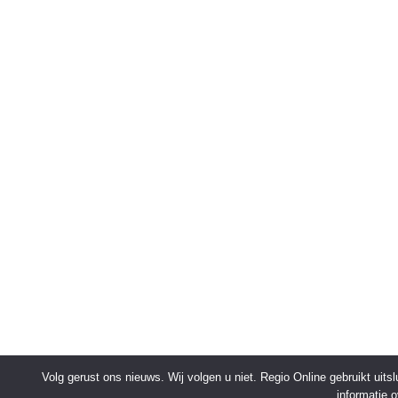
Volg gerust ons nieuws. Wij volgen u niet. Regio Online gebruikt uit
informatie 