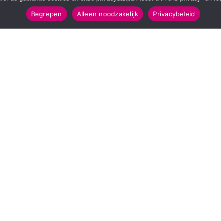
Begrepen
Alleen noodzakelijk
Privacybeleid
POPULAIRE TOPICS
112 & Handhaving
Amusement
Kunst & Cultuur
Leefomgeving
Mens & Maatschappij
Recreatie
Sport & Bewegen