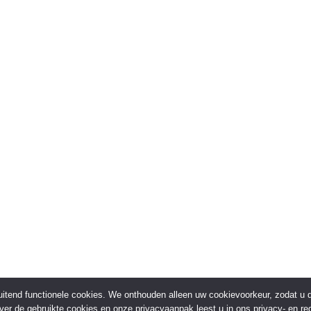
sluitend functionele cookies. We onthouden alleen uw cookievoorkeur, zodat u
over de gebruikte cookies en onze privacyaanpak leest u in ons privacy- en red