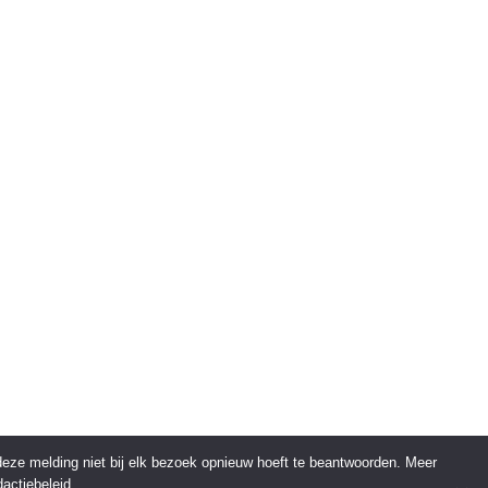
 deze melding niet bij elk bezoek opnieuw hoeft te beantwoorden. Meer
actiebeleid.