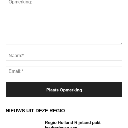
Opmerking:
Na
Ema
NIEUWS UIT DEZE REGIO
Regio Holland Rijnland pakt
laadtarieven aan