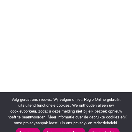
Volg gerust ons nieuws. Wij volgen u niet. Regio Online gebruikt
uitsluitend functionele cookies. We onthouden alleen uw
cookievoorkeur, zodat u deze melding niet bij elk bezoek opnieuw
hoeft te beantwoorden. Meer informatie over de gebruikte cookies en
onze privacyaanpak leest u in ons privacy- en redactiebeleid.