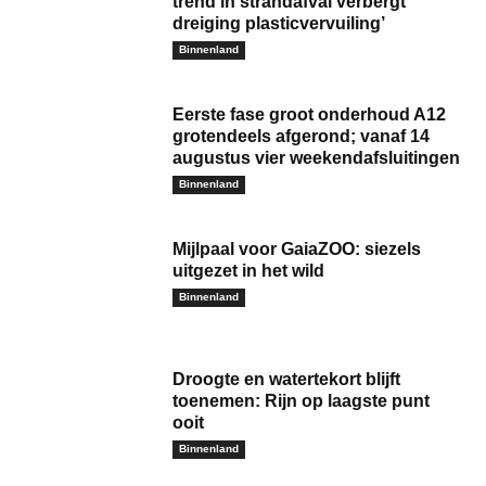
trend in strandafval verbergt
dreiging plasticvervuiling’
Binnenland
Eerste fase groot onderhoud A12
grotendeels afgerond; vanaf 14
augustus vier weekendafsluitingen
Binnenland
Mijlpaal voor GaiaZOO: siezels
uitgezet in het wild
Binnenland
Droogte en watertekort blijft
toenemen: Rijn op laagste punt
ooit
Binnenland