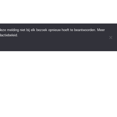
 deze melding niet bij elk bezoek opnieuw hoeft te beantwoorden. Meer
actiebeleid.
INFORMATIE