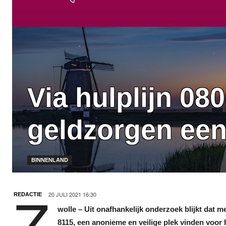
Via hulplijn 0
geldzorgen een 
BINNENLAND
20 JULI 2021 16:30
REDACTIE
wolle – Uit onafhankelijk onderzoek blijkt dat 
8115, een anonieme en veilige plek vinden voor