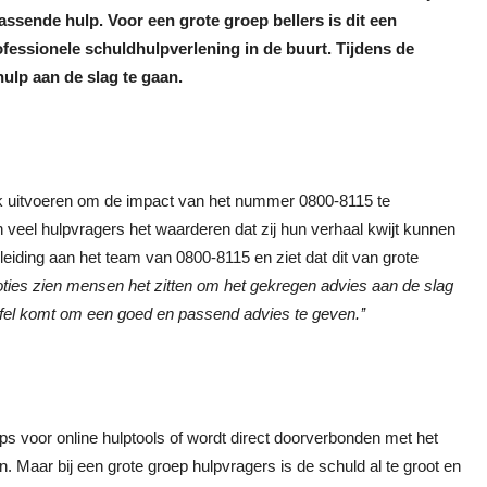
ssende hulp. Voor een grote groep bellers is dit een
rofessionele schuldhulpverlening in de buurt. Tijdens de
lp aan de slag te gaan.
ek uitvoeren om de impact van het nummer 0800-8115 te
n veel hulpvragers het waarderen dat zij hun verhaal kwijt kunnen
leiding aan het team van 0800-8115 en ziet dat dit van grote
oties zien mensen het zitten om het gekregen advies aan de slag
afel komt om een goed en passend advies te geven.’’
ips voor online hulptools of wordt direct doorverbonden met het
n. Maar bij een grote groep hulpvragers is de schuld al te groot en