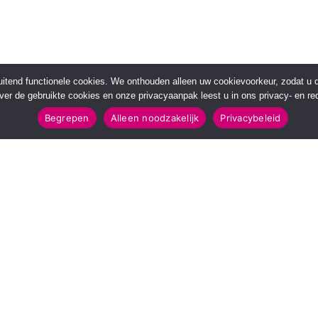
sluitend functionele cookies. We onthouden alleen uw cookievoorkeur, zodat u
over de gebruikte cookies en onze privacyaanpak leest u in ons privacy- en red
Begrepen
Alleen noodzakelijk
Privacybeleid
POPULAIRE TOPICS