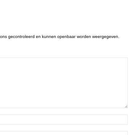
or ons gecontroleerd en kunnen openbaar worden weergegeven.
Naa
Ema