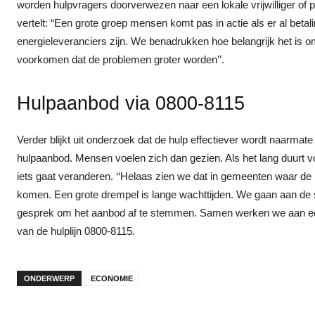
worden hulpvragers doorverwezen naar een lokale vrijwilliger of 
vertelt: “Een grote groep mensen komt pas in actie als er al bet
energieleveranciers zijn. We benadrukken hoe belangrijk het is om
voorkomen dat de problemen groter worden’’.
Hulpaanbod via 0800-8115
Verder blijkt uit onderzoek dat de hulp effectiever wordt naarm
hulpaanbod. Mensen voelen zich dan gezien. Als het lang duurt vo
iets gaat veranderen. ‘‘Helaas zien we dat in gemeenten waar de
komen. Een grote drempel is lange wachttijden. We gaan aan de s
gesprek om het aanbod af te stemmen. Samen werken we aan een 
van de hulplijn 0800-8115
.
ONDERWERP
ECONOMIE