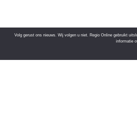
Volg gerust ons nieuws. Wij volgen u niet. Regio Online gebruikt uit
informatie 
SNELMENU