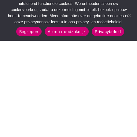
uitsluitend functionele cookies. We onthouden alleen uw
cookievoorkeur, zodat u deze melding niet bij elk bezoek opnieuw
hoeft te beantwoorden. Meer informatie over de gebruikte cookies en
onze privacyaanpak leest u in ons privacy- en redactiebeleid.
Begrepen
Alleen noodzakelijk
Privacybeleid
SNELMENU
POPULAIRE TOPICS
Voorpagina
112 & Handhaving
Kies jouw regio
Amusement
Binnenland
Kunst & Cultuur
Buitenland
Leefomgeving
Mens & Maatschappij
Recreatie
Sport & Bewegen