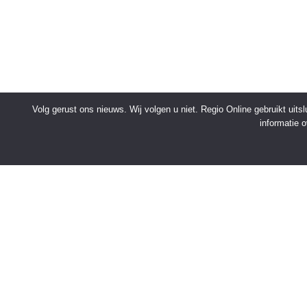
Volg gerust ons nieuws. Wij volgen u niet. Regio Online gebruikt uit
informatie 