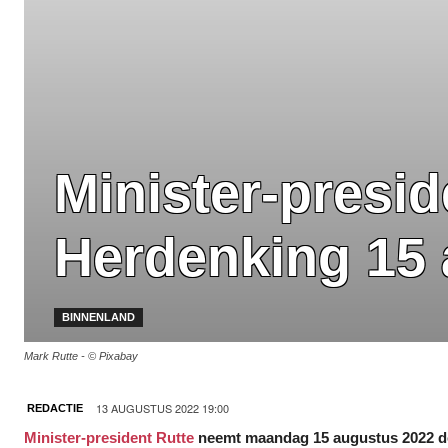
Minister-presid
Herdenking 15
BINNENLAND
Mark Rutte - © Pixabay
13 AUGUSTUS 2022 19:00
REDACTIE
Minister-president Rutte
neemt maandag 15 augustus 2022 d