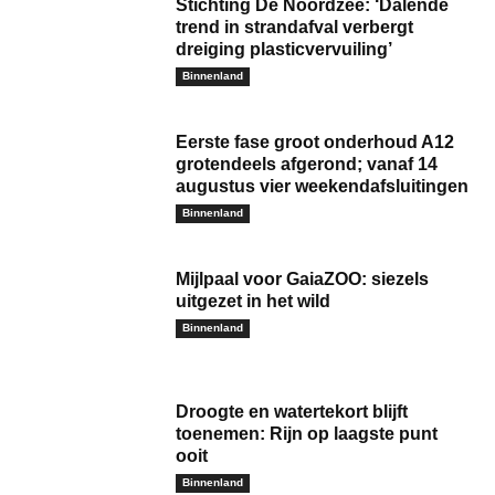
Stichting De Noordzee: ‘Dalende
trend in strandafval verbergt
dreiging plasticvervuiling’
Binnenland
Eerste fase groot onderhoud A12
grotendeels afgerond; vanaf 14
augustus vier weekendafsluitingen
Binnenland
Mijlpaal voor GaiaZOO: siezels
uitgezet in het wild
Binnenland
Droogte en watertekort blijft
toenemen: Rijn op laagste punt
ooit
Binnenland