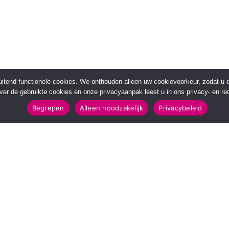
sluitend functionele cookies. We onthouden alleen uw cookievoorkeur, zodat u
over de gebruikte cookies en onze privacyaanpak leest u in ons privacy- en red
Begrepen
Alleen noodzakelijk
Privacybeleid