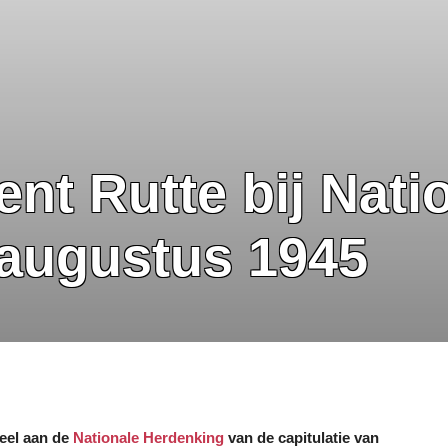
ent Rutte bij Nati
 augustus 1945
eel aan de
Nationale Herdenking
van de capitulatie van