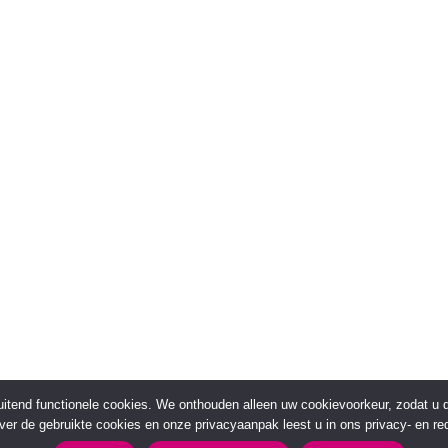
sluitend functionele cookies. We onthouden alleen uw cookievoorkeur, zodat u
over de gebruikte cookies en onze privacyaanpak leest u in ons privacy- en red