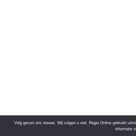
Volg gerust ons nieuws. Wij volgen u niet. Regio Online gebruikt uit
informatie 