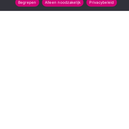
Begrepen
Alleen noodzakelijk
Privacybeleid
POPULAIRE TOPICS
112 & Handhaving
Amusement
Kunst & Cultuur
Leefomgeving
Mens & Maatschappij
Recreatie
Sport & Bewegen