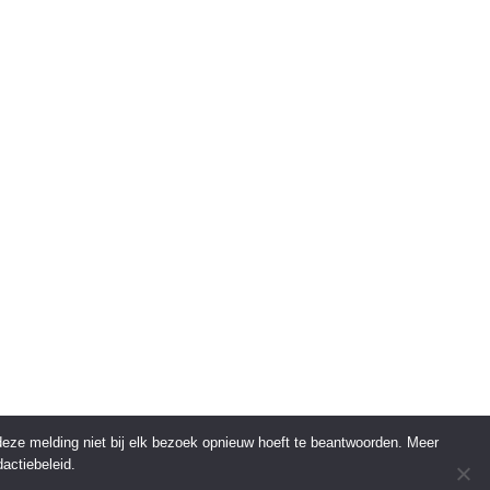
 deze melding niet bij elk bezoek opnieuw hoeft te beantwoorden. Meer
actiebeleid.