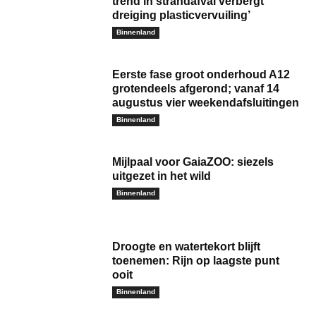
trend in strandafval verbergt
dreiging plasticvervuiling’
Binnenland
Eerste fase groot onderhoud A12
grotendeels afgerond; vanaf 14
augustus vier weekendafsluitingen
Binnenland
Mijlpaal voor GaiaZOO: siezels
uitgezet in het wild
Binnenland
Droogte en watertekort blijft
toenemen: Rijn op laagste punt
ooit
Binnenland