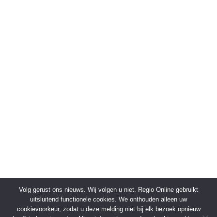
Volg gerust ons nieuws. Wij volgen u niet. Regio Online gebruikt
uitsluitend functionele cookies. We onthouden alleen uw
cookievoorkeur, zodat u deze melding niet bij elk bezoek opnieuw