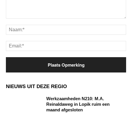
Opmerking:
Na
Ema
NIEUWS UIT DEZE REGIO
Werkzaamheden N210: M.A.
Reinaldaweg in Lopik ruim een
maand afgesloten