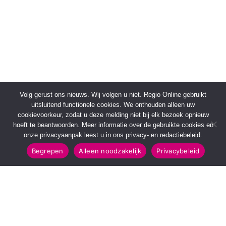
Volg gerust ons nieuws. Wij volgen u niet. Regio Online gebruikt
uitsluitend functionele cookies. We onthouden alleen uw
cookievoorkeur, zodat u deze melding niet bij elk bezoek opnieuw
hoeft te beantwoorden. Meer informatie over de gebruikte cookies en
onze privacyaanpak leest u in ons privacy- en redactiebeleid.
Begrepen
Alleen noodzakelijk
Privacybeleid
SNELMENU
POPULAIRE TOPICS