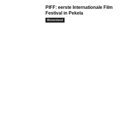
PIFF: eerste Internationale Film
Festival in Pekela
Binnenland
m:*
il:*