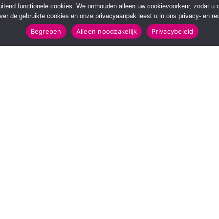
sluitend functionele cookies. We onthouden alleen uw cookievoorkeur, zodat u
over de gebruikte cookies en onze privacyaanpak leest u in ons privacy- en red
Begrepen
Alleen noodzakelijk
Privacybeleid
POPULAIRE TOPICS
112 & Handhaving
Amusement
Kunst & Cultuur
Leefomgeving
Mens & Maatschappij