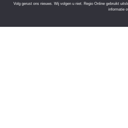
Volg gerust ons nieuws. Wij volgen u niet. Regio Online gebruikt uit
informatie 
SNELMENU
Voorpagina
Kies jouw regio
Binnenland
Buitenland