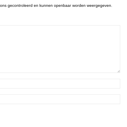
or ons gecontroleerd en kunnen openbaar worden weergegeven.
Naa
Ema