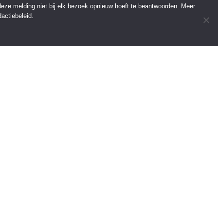
 deze melding niet bij elk bezoek opnieuw hoeft te beantwoorden. Meer
actiebeleid.
INFORMATIE
Over Regio Online
Contact
Voor bedrijven
Tip de redactie
———————————