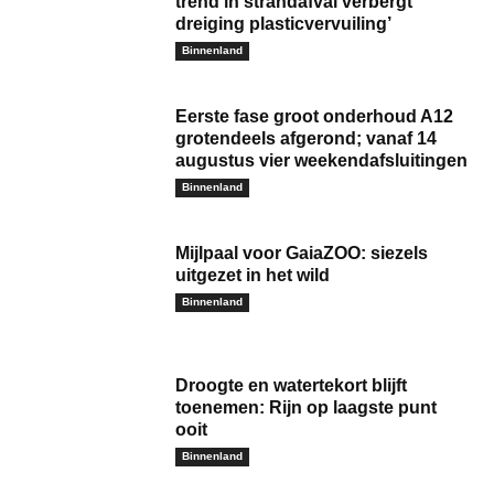
trend in strandafval verbergt
dreiging plasticvervuiling’
Binnenland
Eerste fase groot onderhoud A12
grotendeels afgerond; vanaf 14
augustus vier weekendafsluitingen
Binnenland
Mijlpaal voor GaiaZOO: siezels
uitgezet in het wild
Binnenland
Droogte en watertekort blijft
toenemen: Rijn op laagste punt
ooit
Binnenland