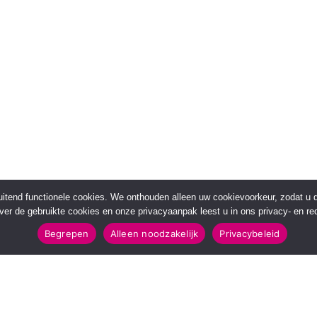
sluitend functionele cookies. We onthouden alleen uw cookievoorkeur, zodat u
over de gebruikte cookies en onze privacyaanpak leest u in ons privacy- en red
Begrepen
Alleen noodzakelijk
Privacybeleid