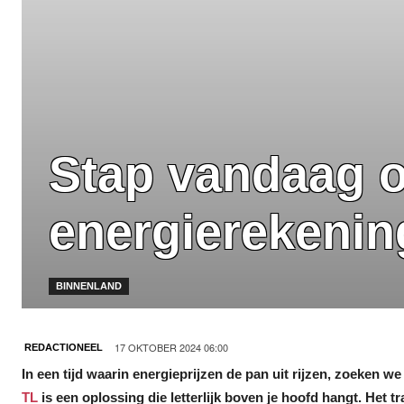
Stap vandaag o
energierekenin
BINNENLAND
17 OKTOBER 2024 06:00
REDACTIONEEL
In een tijd waarin energieprijzen de pan uit rijzen, zoeken 
TL
is een oplossing die letterlijk boven je hoofd hangt. Het t