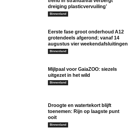
trend in strandafval verbergt
dreiging plasticvervuiling’
Binnenland
Eerste fase groot onderhoud A12
grotendeels afgerond; vanaf 14
augustus vier weekendafsluitingen
Binnenland
Mijlpaal voor GaiaZOO: siezels
uitgezet in het wild
Binnenland
Droogte en watertekort blijft
toenemen: Rijn op laagste punt
ooit
Binnenland