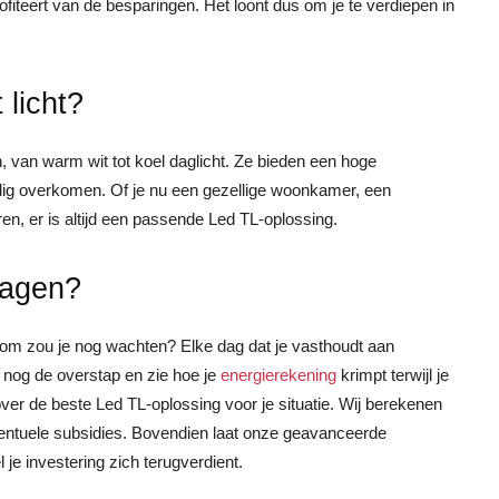
profiteert van de besparingen. Het loont dus om je te verdiepen in
 licht?
n, van warm wit tot koel daglicht. Ze bieden een hoge
ndig overkomen. Of je nu een gezellige woonkamer, een
ren, er is altijd een passende Led TL-oplossing.
lagen?
rom zou je nog wachten? Elke dag dat je vasthoudt aan
ag nog de overstap en zie hoe je
energierekening
krimpt terwijl je
over de beste Led TL-oplossing voor je situatie. Wij berekenen
eventuele subsidies. Bovendien laat onze geavanceerde
 je investering zich terugverdient.