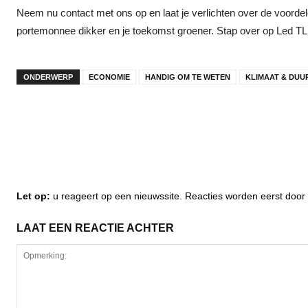
Neem nu contact met ons op en laat je verlichten over de voorde
portemonnee dikker en je toekomst groener. Stap over op Led TL en 
ONDERWERP
ECONOMIE
HANDIG OM TE WETEN
KLIMAAT & DUU
Let op:
u reageert op een nieuwssite. Reacties worden eerst do
LAAT EEN REACTIE ACHTER