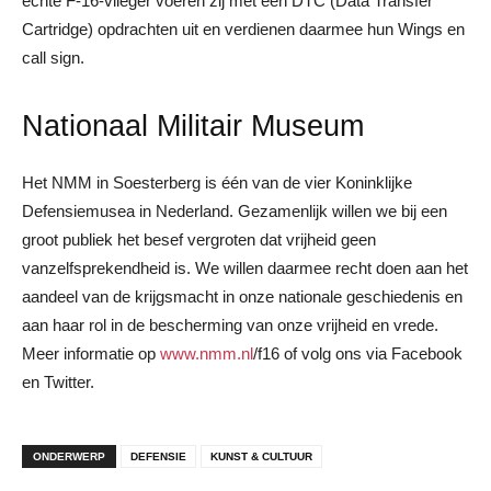
echte F-16-vlieger voeren zij met een DTC (Data Transfer
Cartridge) opdrachten uit en verdienen daarmee hun Wings en
call sign.
Nationaal Militair Museum
Het NMM in Soesterberg is één van de vier Koninklijke
Defensiemusea in Nederland. Gezamenlijk willen we bij een
groot publiek het besef vergroten dat vrijheid geen
vanzelfsprekendheid is. We willen daarmee recht doen aan het
aandeel van de krijgsmacht in onze nationale geschiedenis en
aan haar rol in de bescherming van onze vrijheid en vrede.
Meer informatie op
www.nmm.nl
/f16 of volg ons via Facebook
en Twitter.
ONDERWERP
DEFENSIE
KUNST & CULTUUR