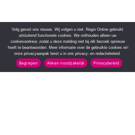
Volg gerust ons nieuws. Wij volgen u niet. Regio Online gebruikt
uitsluitend functionele cookies. We onthouden alleen uw
cookievoorkeur, zodat u deze melding niet bij elk bezoek opnieuw
hoeft te beantwoorden. Meer informatie over de gebruikte cookies en
onze privacyaanpak leest u in ons privacy- en redactiebeleid.
Begrepen
Alleen noodzakelijk
Privacybeleid
SNELMENU
POPULAIRE TOPICS
Voorpagina
112 & Handhaving
Kies jouw regio
Amusement
Binnenland
Kunst & Cultuur
Buitenland
Leefomgeving