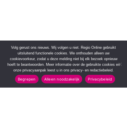
Volg gerust ons nieuws. Wij volgen u niet. Regio Online gebruikt
uitsluitend functionele cookies. We onthouden alleen uw
cookievoorkeur, zodat u deze melding niet bij elk bezoek opnieuw
hoeft te beantwoorden. Meer informatie over de gebruikte cookies en
onze privacyaanpak leest u in ons privacy- en redactiebeleid.
Begrepen
Alleen noodzakelijk
Privacybeleid
SNELMENU
POPULAIRE TOPICS
Voorpagina
112 & Handhaving