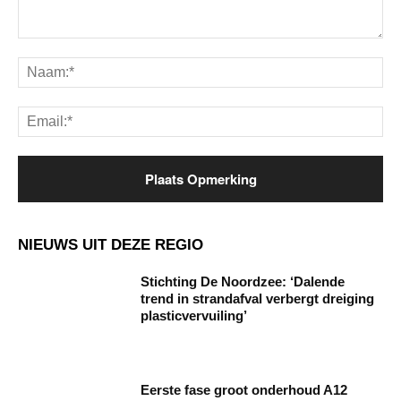
Opmerking:
Na
Ema
NIEUWS UIT DEZE REGIO
Stichting De Noordzee: ‘Dalende
trend in strandafval verbergt dreiging
plasticvervuiling’
Eerste fase groot onderhoud A12