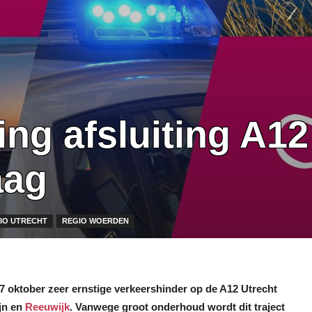
ng afsluiting A12
aag
IO UTRECHT
REGIO WOERDEN
 7 oktober
zeer ernstige verkeershinder op de A12 Utrecht
jn en
Reeuwijk
. Vanwege groot onderhoud wordt dit traject