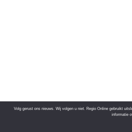
Volg gerust ons nieuws. Wij volgen u niet. Regio Online gebruikt uit
informatie 