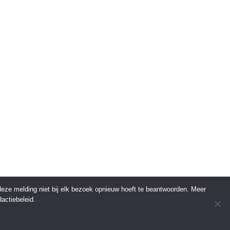
 deze melding niet bij elk bezoek opnieuw hoeft te beantwoorden. Meer
actiebeleid.