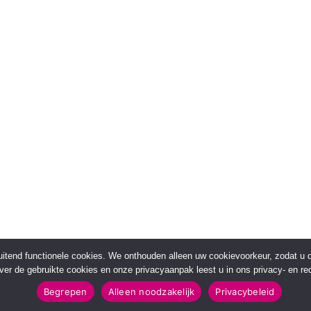
sluitend functionele cookies. We onthouden alleen uw cookievoorkeur, zodat u
over de gebruikte cookies en onze privacyaanpak leest u in ons privacy- en red
Begrepen
Alleen noodzakelijk
Privacybeleid