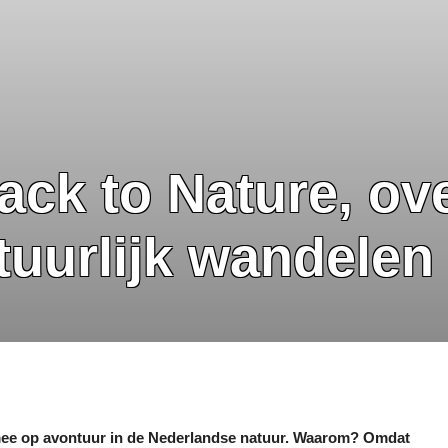
ack to Nature, ov
tuurlijk wandelen
ee op avontuur in de Nederlandse natuur. Waarom? Omdat