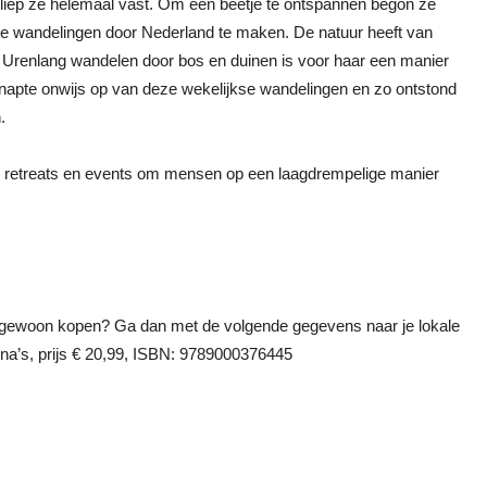
liep ze helemaal vast. Om een beetje te ontspannen begon ze
e wandelingen door Nederland te maken. De natuur heeft van
la. Urenlang wandelen door bos en duinen is voor haar een manier
 knapte onwijs op van deze wekelijkse wandelingen en zo ontstond
.
, retreats en events om mensen op een laagdrempelige manier
 gewoon kopen? Ga dan met de volgende gegevens naar je lokale
na’s, prijs € 20,99, ISBN: 9789000376445