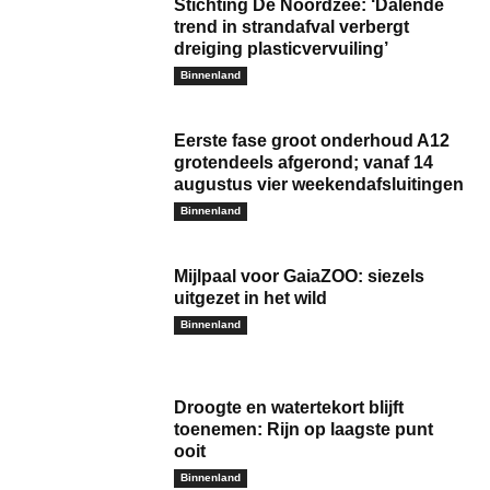
Stichting De Noordzee: ‘Dalende
trend in strandafval verbergt
dreiging plasticvervuiling’
Binnenland
Eerste fase groot onderhoud A12
grotendeels afgerond; vanaf 14
augustus vier weekendafsluitingen
Binnenland
Mijlpaal voor GaiaZOO: siezels
uitgezet in het wild
Binnenland
Droogte en watertekort blijft
toenemen: Rijn op laagste punt
ooit
Binnenland