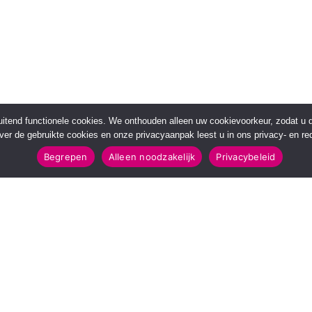
sluitend functionele cookies. We onthouden alleen uw cookievoorkeur, zodat u
over de gebruikte cookies en onze privacyaanpak leest u in ons privacy- en red
Begrepen
Alleen noodzakelijk
Privacybeleid