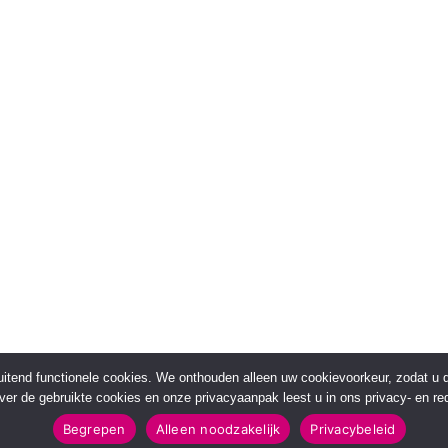
sluitend functionele cookies. We onthouden alleen uw cookievoorkeur, zodat u
over de gebruikte cookies en onze privacyaanpak leest u in ons privacy- en red
Begrepen
Alleen noodzakelijk
Privacybeleid