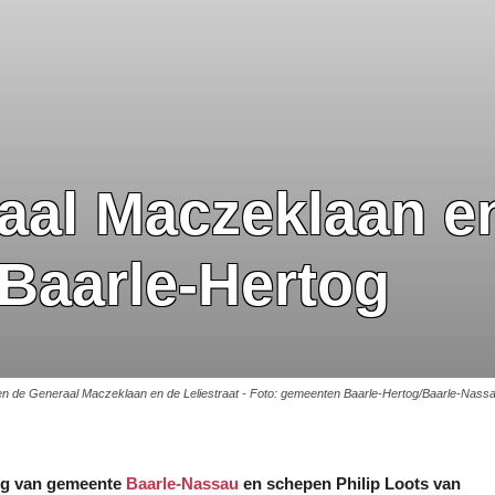
al Maczeklaan en
Baarle-Hertog
en de Generaal Maczeklaan en de Leliestraat - Foto: gemeenten Baarle-Hertog/Baarle-Nass
rg van gemeente
Baarle-Nassau
en schepen Philip Loots van