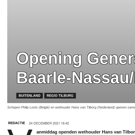
Opening Genera
Baarle-Nassau/
BUITENLAND
REGIO TILBURG
Schepen Philip Loots (België) en wethouder Hans van Tilborg (Nederland) openen sam
24 DECEMBER 2021 16:42
REDACTIE
anmiddag openden wethouder Hans van Tilbo