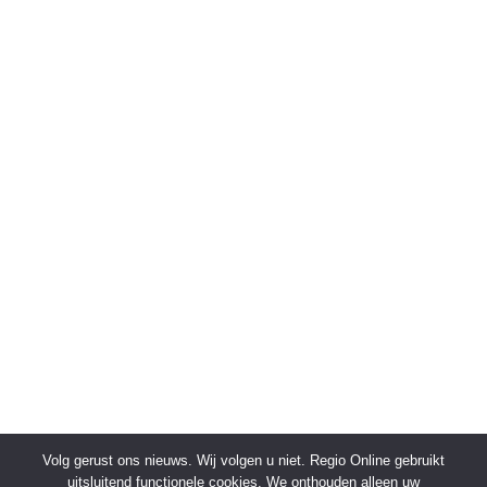
Volg gerust ons nieuws. Wij volgen u niet. Regio Online gebruikt
uitsluitend functionele cookies. We onthouden alleen uw