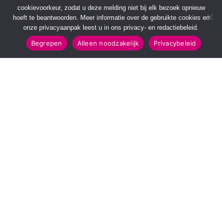
cookievoorkeur, zodat u deze melding niet bij elk bezoek opnieuw
hoeft te beantwoorden. Meer informatie over de gebruikte cookies en
onze privacyaanpak leest u in ons privacy- en redactiebeleid.
Begrepen
Alleen noodzakelijk
Privacybeleid
SNELMENU
POPULAIRE TOPICS
Voorpagina
112 & Handhaving
Kies jouw regio
Amusement
Binnenland
Kunst & Cultuur
Buitenland
Leefomgeving
Mens & Maatschappij
Recreatie
Sport & Bewegen