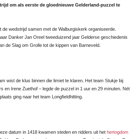
rijd om als eerste de gloednieuwe Gelderland‑puzzel te
at de wedstrijd samen met de Walburgiskerk organiseerde.
enaar Danker Jan Oreel tweeduizend jaar Gelderse geschiedenis
n de Slag om Grolle tot de kippen van Barneveld.
wist de klus binnen die limiet te klaren. Het team Stukje bij
 en Irene Zuethof – legde de puzzel in 1 uur en 29 minuten. Nét
plaats ging naar het team Longfieldhitting.
 deze datum in 1418 kwamen steden en ridders uit het
hertogdom