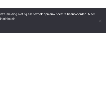
 deze melding niet bij elk bezoek opnieuw hoeft te beantwoorden. Meer
actiebeleid.
INFORMATIE
Over Regio Online
Contact
Voor bedrijven