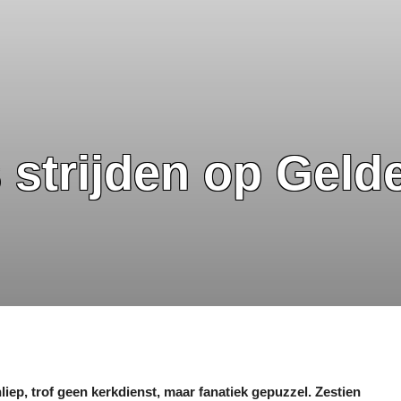
strijden op Gelde
ep, trof geen kerkdienst, maar fanatiek gepuzzel. Zestien