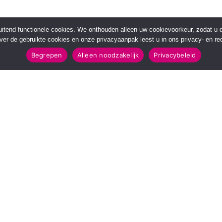
sluitend functionele cookies. We onthouden alleen uw cookievoorkeur, zodat u
over de gebruikte cookies en onze privacyaanpak leest u in ons privacy- en red
Begrepen
Alleen noodzakelijk
Privacybeleid
POPULAIRE TOPICS
112 & Handhaving
Amusement
Kunst & Cultuur