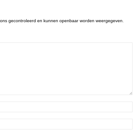
or ons gecontroleerd en kunnen openbaar worden weergegeven.
Naa
Ema