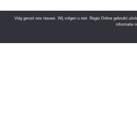
Volg gerust ons nieuws. Wij volgen u niet. Regio Online gebruikt uit
informatie 
SNELMENU
Voorpagina
Kies jouw regio
Binnenland