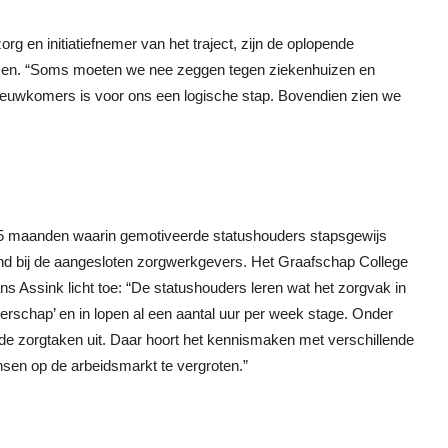
rg en initiatiefnemer van het traject, zijn de oplopende
komen. “Soms moeten we nee zeggen tegen ziekenhuizen en
nieuwkomers is voor ons een logische stap. Bovendien zien we
15 maanden waarin gemotiveerde statushouders stapsgewijs
nd bij de aangesloten zorgwerkgevers. Het Graafschap College
 Assink licht toe: “De statushouders leren wat het zorgvak in
rgerschap’ en in lopen al een aantal uur per week stage. Onder
de zorgtaken uit. Daar hoort het kennismaken met verschillende
sen op de arbeidsmarkt te vergroten.”