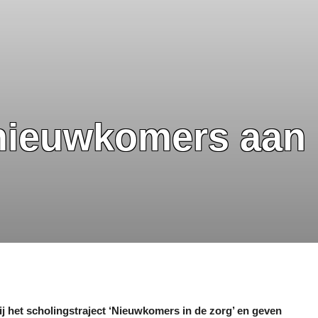
ieuwkomers aan h
 bij het scholingstraject ‘Nieuwkomers in de zorg’ en geven