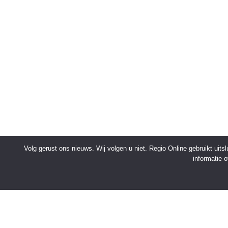
Volg gerust ons nieuws. Wij volgen u niet. Regio Online gebruikt uit
informatie 