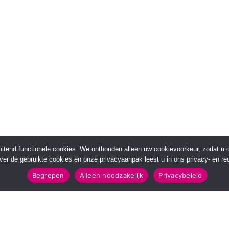
sluitend functionele cookies. We onthouden alleen uw cookievoorkeur, zodat u
over de gebruikte cookies en onze privacyaanpak leest u in ons privacy- en red
Begrepen
Alleen noodzakelijk
Privacybeleid