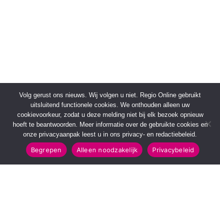
Volg gerust ons nieuws. Wij volgen u niet. Regio Online gebruikt
uitsluitend functionele cookies. We onthouden alleen uw
cookievoorkeur, zodat u deze melding niet bij elk bezoek opnieuw
hoeft te beantwoorden. Meer informatie over de gebruikte cookies en
onze privacyaanpak leest u in ons privacy- en redactiebeleid.
Begrepen
Alleen noodzakelijk
Privacybeleid
SNELMENU
POPULAIRE TOPICS