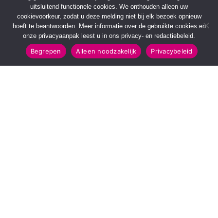
uitsluitend functionele cookies. We onthouden alleen uw
cookievoorkeur, zodat u deze melding niet bij elk bezoek opnieuw
hoeft te beantwoorden. Meer informatie over de gebruikte cookies en
onze privacyaanpak leest u in ons privacy- en redactiebeleid.
Begrepen
Alleen noodzakelijk
Privacybeleid
SNELMENU
POPULAIRE TOPICS
Voorpagina
112 & Handhaving
Kies jouw regio
Amusement
Binnenland
Kunst & Cultuur
Buitenland
Leefomgeving
Mens & Maatschappij
Recreatie
Sport & Bewegen