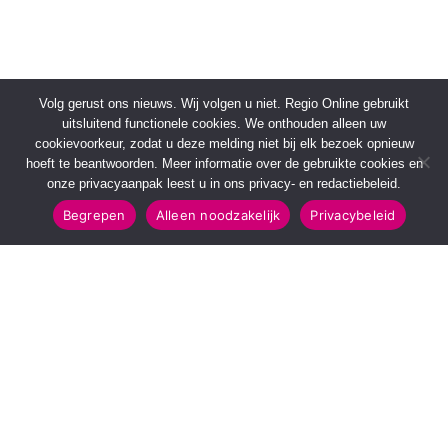
Volg gerust ons nieuws. Wij volgen u niet. Regio Online gebruikt
uitsluitend functionele cookies. We onthouden alleen uw
cookievoorkeur, zodat u deze melding niet bij elk bezoek opnieuw
hoeft te beantwoorden. Meer informatie over de gebruikte cookies en
onze privacyaanpak leest u in ons privacy- en redactiebeleid.
Begrepen
Alleen noodzakelijk
Privacybeleid
SNELMENU
POPULAIRE TOPICS
Voorpagina
112 & Handhaving
Kies jouw regio
Amusement
Binnenland
Kunst & Cultuur