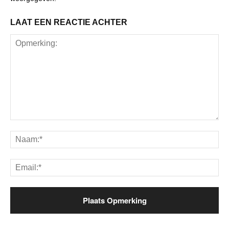
LAAT EEN REACTIE ACHTER
Opmerking:
Na
Ema