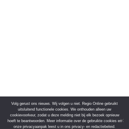
Volg gerust ons nieuws. Wij volgen u niet. Regio Online gebruikt
uitsluitend functionele cookies. We onthouden alleen uw
cookievoorkeur, zodat u deze melding niet bij elk bezoek opnieuw
hoeft te beantwoorden. Meer informatie over de gebruikte cookies en
onze privacyaanpak leest u in ons privacy- en redactiebeleid.