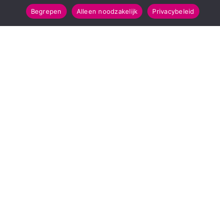
Begrepen
Alleen noodzakelijk
Privacybeleid
SNELMENU
POPULAIRE TOPICS
Voorpagina
112 & Handhaving
Kies jouw regio
Amusement
Binnenland
Kunst & Cultuur
Buitenland
Leefomgeving
Mens & Maatschappij
Recreatie
Sport & Bewegen
INFORMATIE
Over Regio Online
Contact