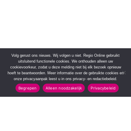
Volg gerust ons nieuws. Wij volgen u niet. Regio Online gebruikt
uitsluitend functionele cookies. We onthouden alleen uw
cookievoorkeur, zodat u deze melding niet bij elk bezoek opnieuw
hoeft te beantwoorden. Meer informatie over de gebruikte cookies en
onze privacyaanpak leest u in ons privacy- en redactiebeleid.
Begrepen
Alleen noodzakelijk
Privacybeleid
SNELMENU
POPULAIRE TOPICS