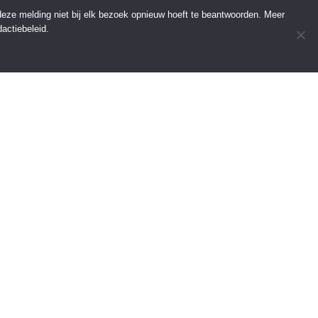
 deze melding niet bij elk bezoek opnieuw hoeft te beantwoorden. Meer
actiebeleid.
INFORMATIE
Over Regio Online
Contact
Voor bedrijven
Tip de redactie
———————————