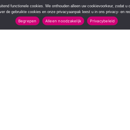
sluitend functionele cookies. We onthouden alleen uw cookievoorkeur, zodat u
over de gebruikte cookies en onze privacyaanpak leest u in ons privacy- en red
Begrepen
Alleen noodzakelijk
Privacybeleid
POPULAIRE TOPICS
112 & Handhaving
Amusement
Kunst & Cultuur
Leefomgeving
Mens & Maatschappij