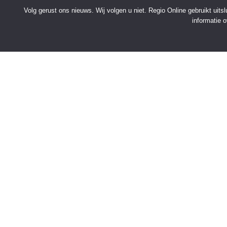
Volg gerust ons nieuws. Wij volgen u niet. Regio Online gebruikt uit
informatie 
SNELMENU
Voorpagina
Kies jouw regio
Binnenland
Buitenland