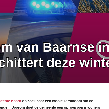
om van Baarnse i
hittert deze wint
eente Baarn
op zoek naar een mooie kerstboom om de
 brengen. Daarom doet de gemeente een oproep aan inwoners