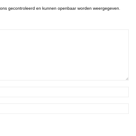
or ons gecontroleerd en kunnen openbaar worden weergegeven.
Naa
Ema