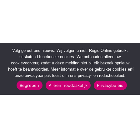
Volg gerust ons nieuws. Wij volgen u niet. Regio Online gebruikt
uitsluitend functionele cookies. We onthouden alleen uw
cookievoorkeur, zodat u deze melding niet bij elk bezoek opnieuw
hoeft te beantwoorden. Meer informatie over de gebruikte cookies en
onze privacyaanpak leest u in ons privacy- en redactiebeleid.
Begrepen
Alleen noodzakelijk
Privacybeleid
SNELMENU
POPULAIRE TOPICS
Voorpagina
112 & Handhaving