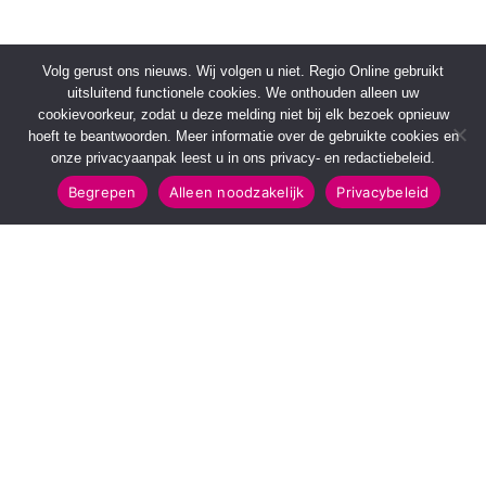
Volg gerust ons nieuws. Wij volgen u niet. Regio Online gebruikt
uitsluitend functionele cookies. We onthouden alleen uw
cookievoorkeur, zodat u deze melding niet bij elk bezoek opnieuw
hoeft te beantwoorden. Meer informatie over de gebruikte cookies en
onze privacyaanpak leest u in ons privacy- en redactiebeleid.
Begrepen
Alleen noodzakelijk
Privacybeleid
SNELMENU
POPULAIRE TOPICS
Voorpagina
112 & Handhaving
Kies jouw regio
Amusement
Binnenland
Kunst & Cultuur
Buitenland
Leefomgeving
Mens & Maatschappij