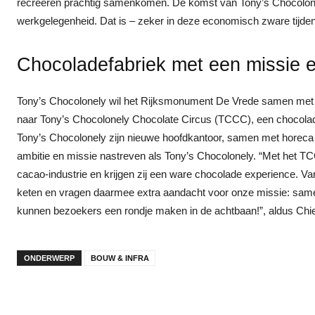
recreëren prachtig samenkomen. De komst van Tony’s Chocolonel
werkgelegenheid. Dat is – zeker in deze economisch zware tijden 
Chocoladefabriek met een missie 
Tony’s Chocolonely wil het Rijksmonument De Vrede samen met d
naar Tony’s Chocolonely Chocolate Circus (TCCC), een chocola
Tony’s Chocolonely zijn nieuwe hoofdkantoor, samen met horeca e
ambitie en missie nastreven als Tony’s Chocolonely. “Met het
cacao-industrie en krijgen zij een ware chocolade experience. V
keten en vragen daarmee extra aandacht voor onze missie: samen
kunnen bezoekers een rondje maken in de achtbaan!”, aldus Chi
ONDERWERP
BOUW & INFRA