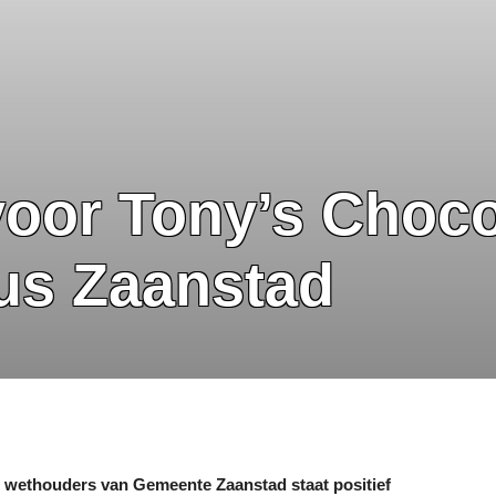
oor Tony’s Choco
us Zaanstad
 wethouders van Gemeente Zaanstad staat positief