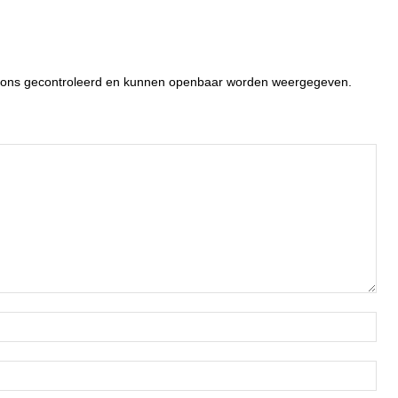
or ons gecontroleerd en kunnen openbaar worden weergegeven.
Naa
Ema