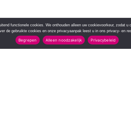
sluitend functionele cookies. We onthouden alleen uw cookievoorkeur, zodat u
over de gebruikte cookies en onze privacyaanpak leest u in ons privacy- en red
Begrepen
Alleen noodzakelijk
Privacybeleid
POPULAIRE TOPICS
112 & Handhaving
Amusement