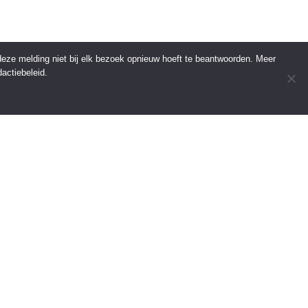
 deze melding niet bij elk bezoek opnieuw hoeft te beantwoorden. Meer
actiebeleid.
INFORMATIE
Over Regio Online
Contact