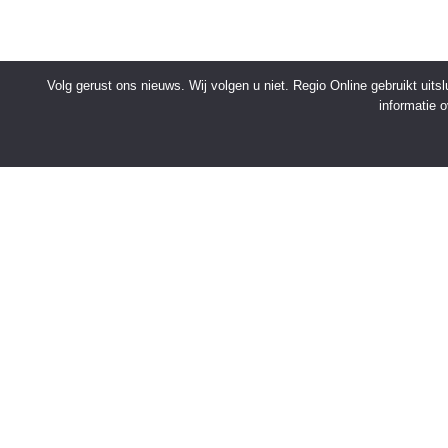
Volg gerust ons nieuws. Wij volgen u niet. Regio Online gebruikt uit
informatie 
SNELMENU
Voorpagina
Kies jouw regio