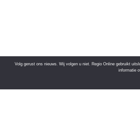
Volg gerust ons nieuws. Wij volgen u niet. Regio Online gebruikt uit
informatie 