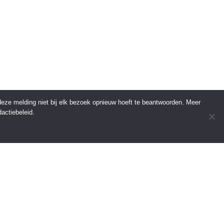
 deze melding niet bij elk bezoek opnieuw hoeft te beantwoorden. Meer
actiebeleid.