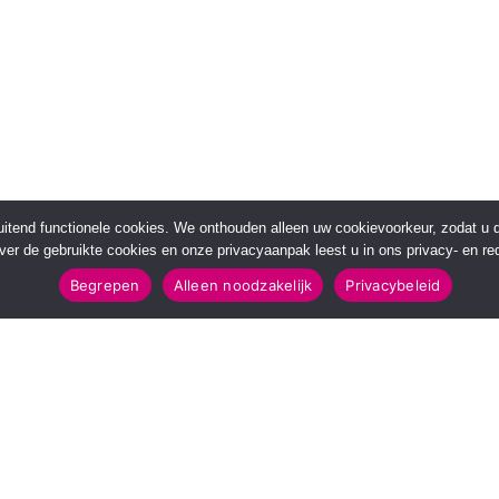
sluitend functionele cookies. We onthouden alleen uw cookievoorkeur, zodat u
over de gebruikte cookies en onze privacyaanpak leest u in ons privacy- en red
Begrepen
Alleen noodzakelijk
Privacybeleid