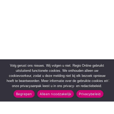
Volg gerust ons nieuws. Wij volgen u niet. Regio Online gebruikt
uitsluitend functionele cookies. We onthouden alleen uw
cookievoorkeur, zodat u deze melding niet bij elk bezoek opnieuw
hoeft te beantwoorden. Meer informatie over de gebruikte cookies en
onze privacyaanpak leest u in ons privacy- en redactiebeleid.
Begrepen
Alleen noodzakelijk
Privacybeleid