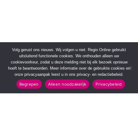
Volg gerust ons nieuws. Wij volgen u niet. Regio Online gebruikt
uitsluitend functionele cookies. We onthouden alleen uw
cookievoorkeur, zodat u deze melding niet bij elk bezoek opnieuw
hoeft te beantwoorden. Meer informatie over de gebruikte cookies en
onze privacyaanpak leest u in ons privacy- en redactiebeleid.
Begrepen
Alleen noodzakelijk
Privacybeleid
SNELMENU
POPULAIRE TOPICS
Voorpagina
112 & Handhaving