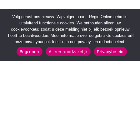
Volg gerust ons nieuws. Wij volgen u niet. Regio Online gebruikt
uitsluitend functionele cookies. We onthouden alleen uw
cookievoorkeur, zodat u deze melding niet bij elk bezoek opnieuw
hoeft te beantwoorden. Meer informatie over de gebruikte cookies en
onze privacyaanpak leest u in ons privacy- en redactiebeleid.
Begrepen
Alleen noodzakelijk
Privacybeleid
SNELMENU
POPULAIRE TOPICS
Voorpagina
112 & Handhaving
Kies jouw regio
Amusement
Binnenland
Kunst & Cultuur
Buitenland
Leefomgeving
Mens & Maatschappij