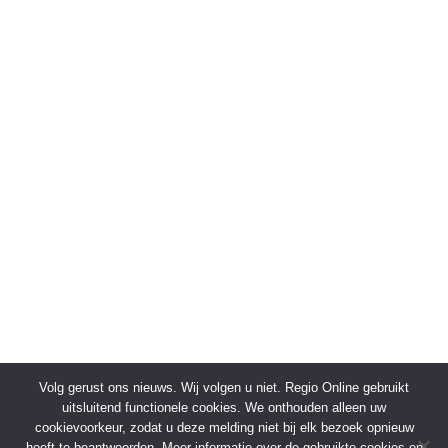
Volg gerust ons nieuws. Wij volgen u niet. Regio Online gebruikt
uitsluitend functionele cookies. We onthouden alleen uw
cookievoorkeur, zodat u deze melding niet bij elk bezoek opnieuw
hoeft te beantwoorden. Meer informatie over de gebruikte cookies en