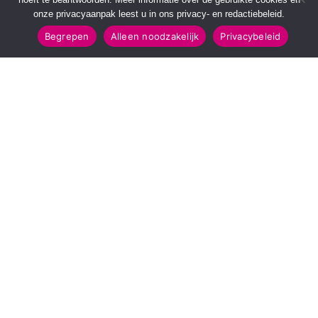
onze privacyaanpak leest u in ons privacy- en redactiebeleid.
Begrepen
Alleen noodzakelijk
Privacybeleid
SNELMENU
POPULAIRE TOPICS
Voorpagina
112 & Handhaving
Kies jouw regio
Amusement
Binnenland
Kunst & Cultuur
Buitenland
Leefomgeving
Mens & Maatschappij
Recreatie
Sport & Bewegen
INFORMATIE