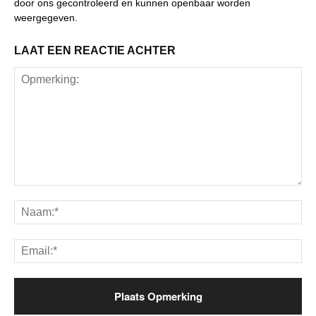
door ons gecontroleerd en kunnen openbaar worden
weergegeven.
LAAT EEN REACTIE ACHTER
Opmerking:
Na
Ema