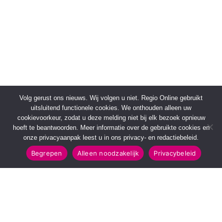
Volg gerust ons nieuws. Wij volgen u niet. Regio Online gebruikt
uitsluitend functionele cookies. We onthouden alleen uw
cookievoorkeur, zodat u deze melding niet bij elk bezoek opnieuw
hoeft te beantwoorden. Meer informatie over de gebruikte cookies en
onze privacyaanpak leest u in ons privacy- en redactiebeleid.
Begrepen
Alleen noodzakelijk
Privacybeleid
SNELMENU
POPULAIRE TOPICS