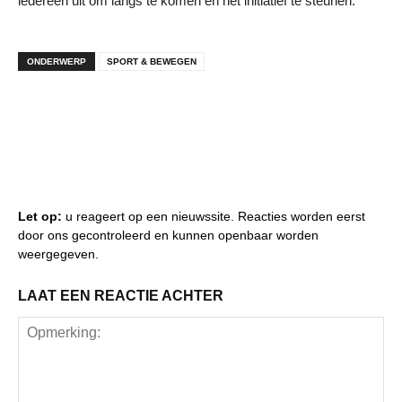
iedereen uit om langs te komen en het initiatief te steunen.
ONDERWERP
SPORT & BEWEGEN
Let op:
u reageert op een nieuwssite. Reacties worden eerst
door ons gecontroleerd en kunnen openbaar worden
weergegeven.
LAAT EEN REACTIE ACHTER