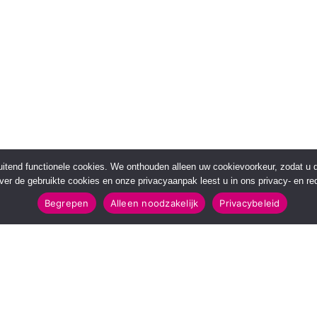
sluitend functionele cookies. We onthouden alleen uw cookievoorkeur, zodat u
over de gebruikte cookies en onze privacyaanpak leest u in ons privacy- en red
Begrepen
Alleen noodzakelijk
Privacybeleid