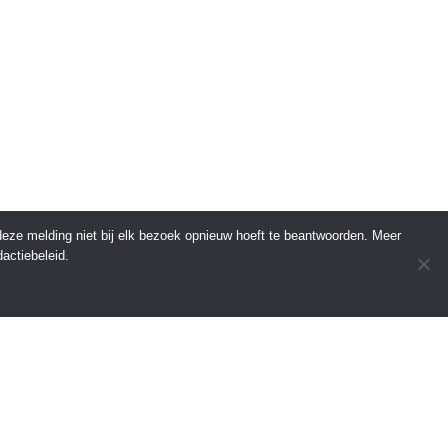
 deze melding niet bij elk bezoek opnieuw hoeft te beantwoorden. Meer
actiebeleid.