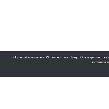
Volg gerust ons nieuws. Wij volgen u niet. Regio Online gebruikt uit
informatie 