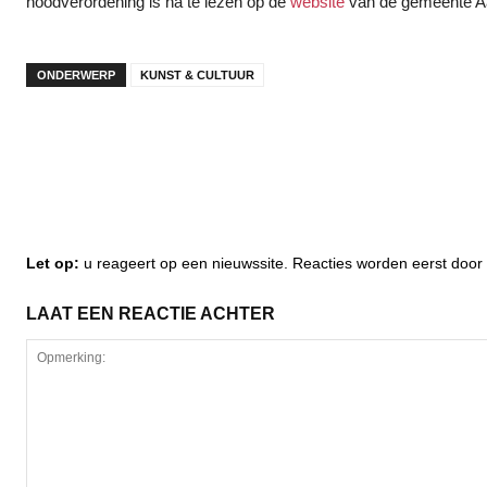
noodverordening is na te lezen op de
website
van de gemeente A
ONDERWERP
KUNST & CULTUUR
Let op:
u reageert op een nieuwssite. Reacties worden eerst do
LAAT EEN REACTIE ACHTER