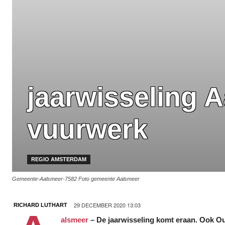
jaarwisseling 
vuurwerk
REGIO AMSTERDAM
Gemeente-Aalsmeer-7582 Foto gemeente Aalsmeer
29 DECEMBER 2020 13:03
RICHARD LUTHART
alsmeer
– De jaarwisseling komt eraan. Ook Ou