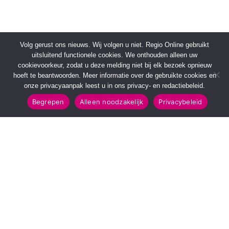
Volg gerust ons nieuws. Wij volgen u niet. Regio Online gebruikt
uitsluitend functionele cookies. We onthouden alleen uw
cookievoorkeur, zodat u deze melding niet bij elk bezoek opnieuw
hoeft te beantwoorden. Meer informatie over de gebruikte cookies en
onze privacyaanpak leest u in ons privacy- en redactiebeleid.
Begrepen
Alleen noodzakelijk
Privacybeleid
SNELMENU
POPULAIRE TOPICS
Voorpagina
112 & Handhaving
Kies jouw regio
Amusement
Binnenland
Kunst & Cultuur
Buitenland
Leefomgeving