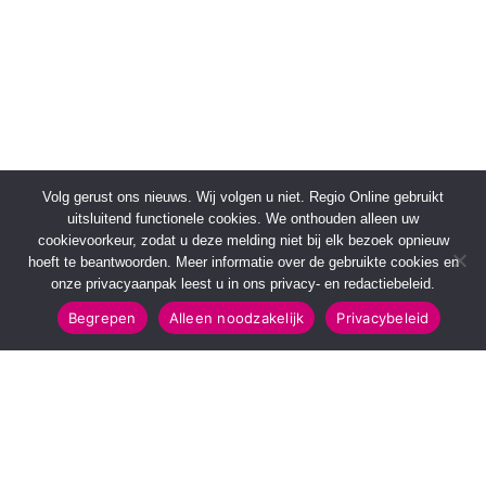
Volg gerust ons nieuws. Wij volgen u niet. Regio Online gebruikt
uitsluitend functionele cookies. We onthouden alleen uw
cookievoorkeur, zodat u deze melding niet bij elk bezoek opnieuw
hoeft te beantwoorden. Meer informatie over de gebruikte cookies en
onze privacyaanpak leest u in ons privacy- en redactiebeleid.
Begrepen
Alleen noodzakelijk
Privacybeleid
SNELMENU
POPULAIRE TOPICS