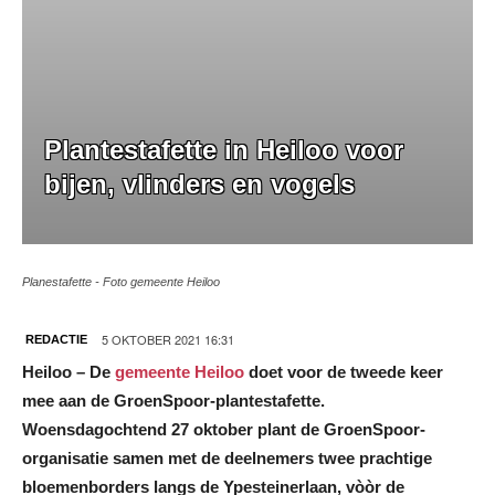
Plantestafette in Heiloo voor
bijen, vlinders en vogels
Planestafette - Foto gemeente Heiloo
5 OKTOBER 2021 16:31
REDACTIE
Heiloo – De
gemeente Heiloo
doet voor de tweede keer
mee aan de GroenSpoor-plantestafette.
Woensdagochtend 27 oktober plant de GroenSpoor-
organisatie samen met de deelnemers twee prachtige
bloemenborders langs de Ypesteinerlaan, vòòr de